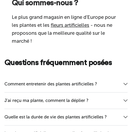
Qui sommes-nous ?
Caractéristiques
Haute qualité
Commentaire
Le plus grand magasin en ligne d'Europe pour
Convient pour
Usage intérieur
les plantes et les
fleurs artificielles
- nous ne
Catégorie de produit
Plantes artificielles
proposons que la meilleure qualité sur le
marché !
Questions fréquemment posées
Envoyer
Comment entretenir des plantes artificielles ?
J'ai reçu ma plante, comment la déplier ?
Quelle est la durée de vie des plantes artificielles ?