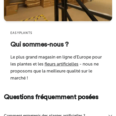
E-mail
Caractéristiques
haute qualité
Produit
Convient pour
intérieur
Sku
"Catégorie de produit
plantes artificielles"]
EASYPLANTS
Qui sommes-nous ?
Commentaire
Le plus grand magasin en ligne d'Europe pour
les plantes et les
fleurs artificielles
- nous ne
proposons que la meilleure qualité sur le
marché !
Questions fréquemment posées
Envoyer
Comment entretenir des plantes artificielles ?